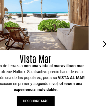
Bungalow Jardín
Rodeados de un jardín tropical
lleno de paz. Cada 
de estos dos bungalows ubicados en planta baja,
cuentan con su propia
piscina interior
con agua tibia
camas queen, una ducha al exterior rodeada de
naturaleza y una terraza perfecta para disfrutar de 
buen libro. Ideales para familias.
DESCUBRE MÁS