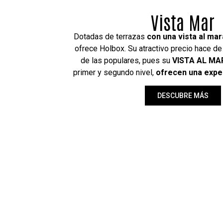
Bungalow Jar
Rodeados de un jardín tropical
lleno de p
dos bungalows ubicados en planta baja, cu
piscina interior
con agua tibia, 2 camas queen
rodeada de naturaleza y una terraza perfecta
buen libro. Ideales para fami
DESCUBRE MÁS