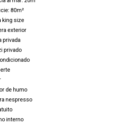
cia al mar: 20m
icie: 80m²
 king size
ra exterior
a privada
i privado
condicionado
uerte
r
or de humo
ra nespresso
atuito
no interno