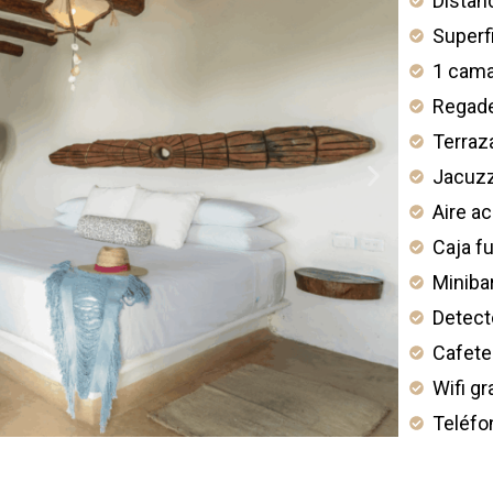
Distan
Superf
1 cama
Regade
Terraz
Jacuzz
Aire a
Caja f
Miniba
Detect
Cafete
Wifi gr
Teléfo