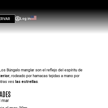
Log in
ERVAR
 Los Búngalo manglar son el reflejo del espíritu de
terior
, rodeado por hamacas tejidas a mano por
ntras ves
las estrellas
.
ADES
l mar