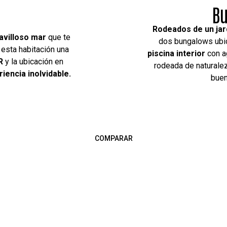
dín
B
az. Cada uno de estos
Estos exclusivos bun
entan con su propia
AMANTES DEL 
, una ducha al exterior
sumergir tus pies e
 para disfrutar de un
queen y
terraz
lias.
COMPARAR