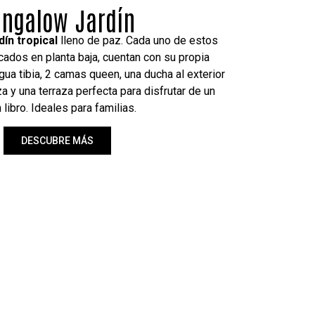
ungalow Arena
galows son el
LUGAR PERFECTO PARA LOS
MAR
ya que a tan solo unos pasos, podrás
n él. Cuentan con
piscina interior
, 2 camas
a perfecta para ver los atardeceres.
DESCUBRE MÁS